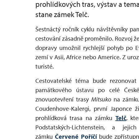
prohlídkových tras, výstav a tema
stane zámek Telč.
Šestnáctý ročník cyklu návštěvníky pam
cestování zásadně proměnilo. Rozvoj žel
dopravy umožnil rychlejší pohyb po E
zemí v Asii, Africe nebo Americe. Z ur
turisté.
Cestovatelské téma bude rezonovat 
památkového ústavu po celé České 
znovuotevření trasy
Mitsuko
na zámk
Coudenhove-Kalergi, první Japonce ž
prohlídková trasa na zámku
Telč
, kt
Podstatských-Lichtenstein, a je
zámku
Červené Poříčí
bude zpřístup