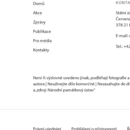
KONT
Domů
Akce
Státní 
Červená
Zprávy
378 21 
Publikace
E-mail:
Pro média
Tel.: +
Kontakty
Není-li výslovně uvedeno jinak, podléhají fotografie a
autora | Neužívejte dílo komerčně | Nezasahujte do dí
a „zdroj: Národní památkový ústav“
Právní ujednání
Prohlášení o přístupnosti
Ř