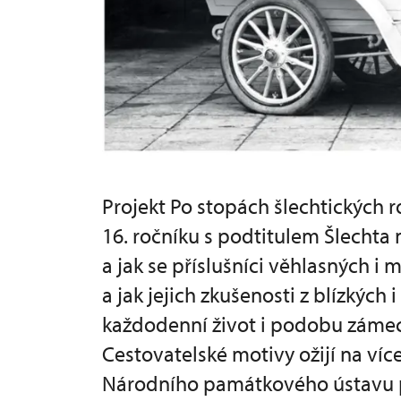
Projekt Po stopách šlechtických 
16. ročníku s podtitulem Šlechta 
a jak se příslušníci věhlasných i
a jak jejich zkušenosti z blízkých
každodenní život i podobu zámeck
Cestovatelské motivy ožijí na víc
Národního památkového ústavu p