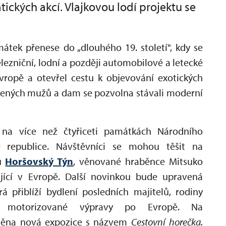
tických akcí. Vlajkovou lodí projektu se
átek přenese do „dlouhého 19. století", kdy se
ezniční, lodní a později automobilové a letecké
vropě a otevřel cestu k objevování exotických
ozených mužů a dam se pozvolna stávali moderní
na více než čtyřiceti památkách Národního
republice. Návštěvníci se mohou těšit na
u
Horšovský Týn
, věnované hraběnce Mitsuko
ijící v Evropě. Další novinkou bude upravená
erá přiblíží bydlení posledních majitelů, rodiny
jich motorizované výpravy po Evropě. Na
něna nová expozice s názvem
Cestovní horečka.