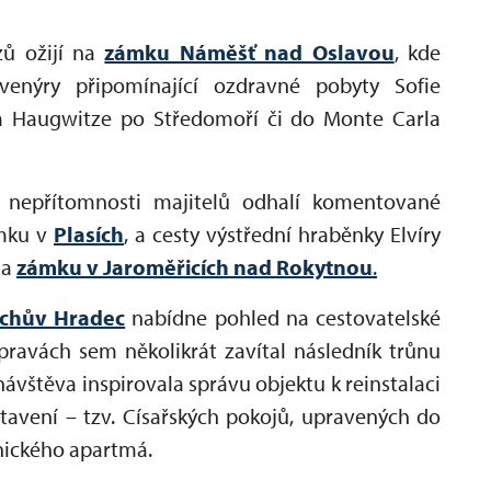
ů ožijí na
zámku Náměšť nad Oslavou
, kde
uvenýry připomínající ozdravné pobyty Sofie
a Haugwitze po Středomoří či do Monte Carla
m nepřítomnosti majitelů odhalí komentované
ámku v
Plasích
, a cesty výstřední hraběnky Elvíry
na
zámku v Jaroměřicích nad Rokytnou
.
ichův Hradec
nabídne pohled na cestovatelské
výpravách sem několikrát zavítal následník trůnu
návštěva inspirovala správu objektu k reinstalaci
tavení – tzv. Císařských pokojů, upravených do
nického apartmá.