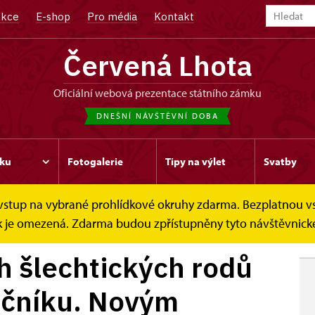
kce
E-shop
Pro média
Kontakt
Červená Lhota
oficiální webová prezentace státního zámku
DNEŠNÍ NÁVŠTĚVNÍ DOBA
ku
Fotogalerie
Tipy na výlet
Svatby
e vstup na vybrané prohlídkové okruhy zdarma. Bezplatnou v
ch šlechtických...
dek je omezená. Zdarma budou zpřístupněny tyto návštěvnické
h šlechtických rodů
očníku. Novým