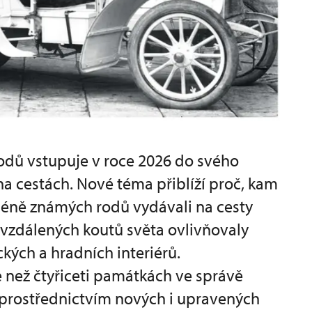
rodů vstupuje v roce 2026 do svého
na cestách. Nové téma přiblíží proč, kam
 méně známých rodů vydávali na cesty
 i vzdálených koutů světa ovlivňovaly
ých a hradních interiérů.
e než čtyřiceti památkách ve správě
rostřednictvím nových i upravených