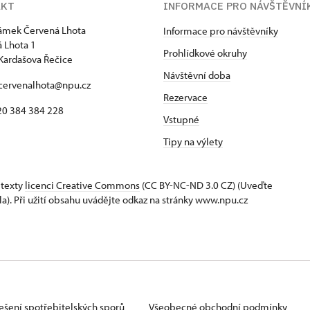
AKT
INFORMACE PRO NÁVŠTĚVNÍ
zámek Červená Lhota
Informace pro návštěvníky
 Lhota 1
Prohlídkové okruhy
Kardašova Řečice
Návštěvní doba
 cervenalhota@npu.cz
Rezervace
420 384 384 228
Vstupné
Tipy na výlety
 texty
licenci Creative Commons
(CC BY-NC-ND 3.0 CZ) (Uveďte
la). Při užití obsahu uvádějte odkaz na stránky www.npu.cz
ešení spotřebitelských sporů
Všeobecné obchodní podmínky