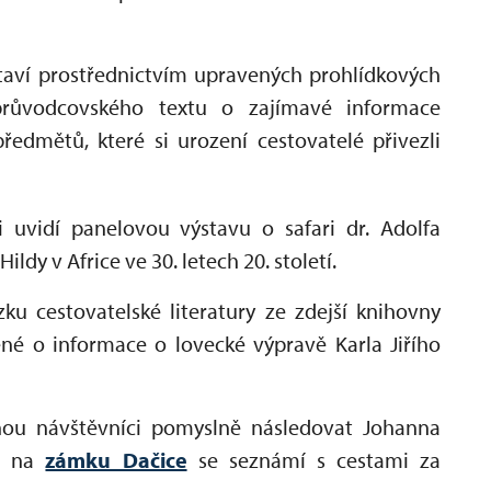
taví prostřednictvím upravených prohlídkových
 průvodcovského textu o zajímavé informace
ředmětů, které si urození cestovatelé přivezli
 uvidí panelovou výstavu o safari dr. Adolfa
dy v Africe ve 30. letech 20. století.
u cestovatelské literatury ze zdejší knihovny
né o informace o lovecké výpravě Karla Jiřího
u návštěvníci pomyslně následovat Johanna
co na
zámku Dačice
se seznámí s cestami za