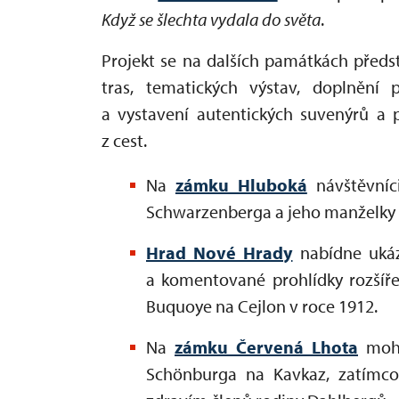
Když se šlechta vydala do světa
.
Projekt se na dalších památkách předs
tras, tematických výstav, doplnění
a vystavení autentických suvenýrů a p
z cest.
Na
zámku Hluboká
návštěvníci
Schwarzenberga a jeho manželky Hil
Hrad Nové Hrady
nabídne ukázk
a komentované prohlídky rozšíře
Buquoye na Cejlon v roce 1912.
Na
zámku Červená Lhota
moho
Schönburga na Kavkaz, zatím