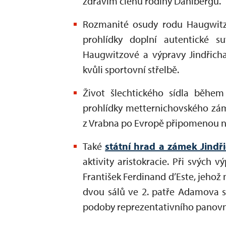
zdravím členů rodiny Dahlbergů.
Rozmanité osudy rodu Haugwitz
prohlídky doplní autentické s
Haugwitzové a výpravy Jindřich
kvůli sportovní střelbě.
Život šlechtického sídla běhe
prohlídky metternichovského z
z Vrabna po Evropě připomenou 
Také
státní hrad a zámek Jindř
aktivity aristokracie. Při svých 
František Ferdinand d’Este, jehož 
dvou sálů ve 2. patře Adamova s
podoby reprezentativního panov