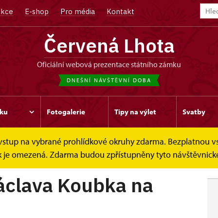
kce
E-shop
Pro média
Kontakt
Červená Lhota
oficiální webová prezentace státního zámku
DNEŠNÍ NÁVŠTĚVNÍ DOBA
ku
Fotogalerie
Tipy na výlet
Svatby
e vstup na vybrané prohlídkové okruhy zdarma. Bezplatnou v
clava Koubka na...
dek je omezená. Zdarma budou zpřístupněny tyto návštěvnické
áclava Koubka na