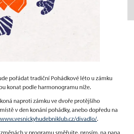
 bude pořádat tradiční Pohádkové léto u zámku
dou konat podle harmonogramu níže.
 koná naproti zámku ve dvoře protějšího
na místě v den konání pohádky, anebo dopředu na
//www.vesnickyhudebniklub.cz/divadlo/
.
o změnách v programu směřujte, prosím, na pana