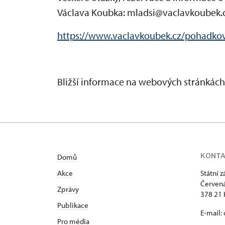
Václava Koubka: mladsi@vaclavkoubek.c
https://www.vaclavkoubek.cz/pohadkov
Bližší informace na webových stránkách 
KONT
Domů
Akce
Státní 
Červená
Zprávy
378 21 
Publikace
E-mail:
Pro média