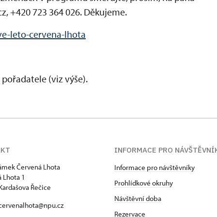
z, +420 723 364 026. Děkujeme.
e-leto-cervena-lhota
pořadatele (viz výše).
AKT
INFORMACE PRO NÁVŠTĚVNÍ
zámek Červená Lhota
Informace pro návštěvníky
 Lhota 1
Prohlídkové okruhy
Kardašova Řečice
Návštěvní doba
 cervenalhota@npu.cz
Rezervace