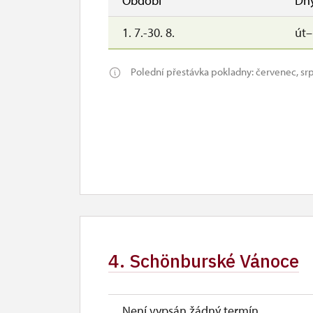
Období
Dn
1. 7.-30. 8.
út
Polední přestávka pokladny: červenec, sr
4. Schönburské Vánoce
Není vypsán žádný termín