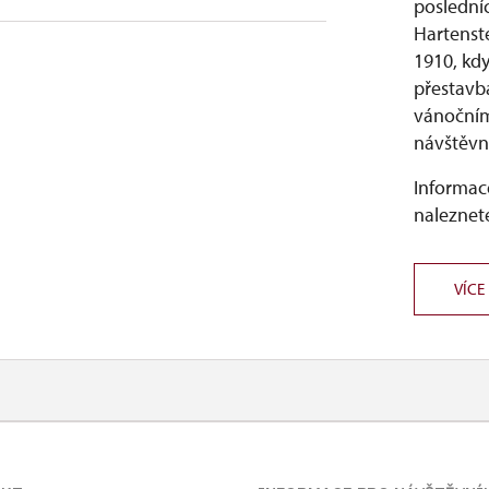
poslední
Hartenst
1910, kd
přestavba
vánočním
návštěvní
Informace
naleznete
VÍCE