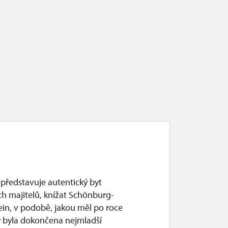
né dny
 představuje autentický byt
ch majitelů, knížat Schönburg-
ein, v podobě, jakou měl po roce
y byla dokončena nejmladší