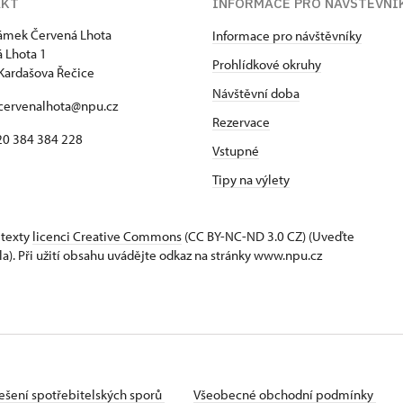
AKT
INFORMACE PRO NÁVŠTĚVNÍ
zámek Červená Lhota
Informace pro návštěvníky
 Lhota 1
Prohlídkové okruhy
Kardašova Řečice
Návštěvní doba
 cervenalhota@npu.cz
Rezervace
420 384 384 228
Vstupné
Tipy na výlety
 texty
licenci Creative Commons
(CC BY-NC-ND 3.0 CZ) (Uveďte
la). Při užití obsahu uvádějte odkaz na stránky www.npu.cz
ešení spotřebitelských sporů
Všeobecné obchodní podmínky