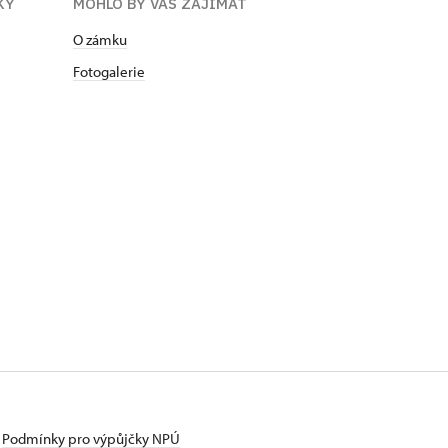
KY
MOHLO BY VÁS ZAJÍMAT
O zámku
Fotogalerie
Podmínky pro výpůjčky NPÚ