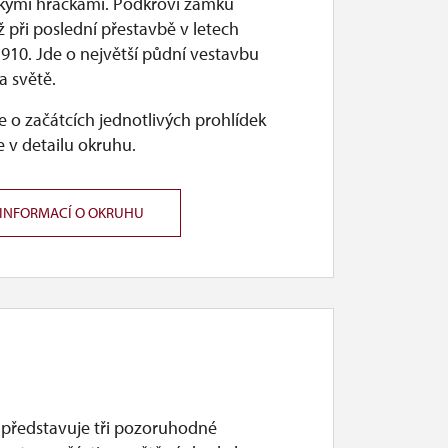
ickými hračkami. Podkroví zámku
ž při poslední přestavbě v letech
910. Jde o největší půdní vestavbu
a světě.
 o začátcích jednotlivých prohlídek
 v detailu okruhu.
 INFORMACÍ O OKRUHU
 představuje tři pozoruhodné