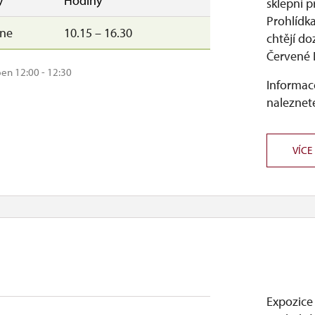
y
Hodiny
sklepní p
Prohlídka
–ne
10.15 – 16.30
chtějí d
Červené 
pen 12:00 - 12:30
Informace
naleznete
VÍCE
Expozice