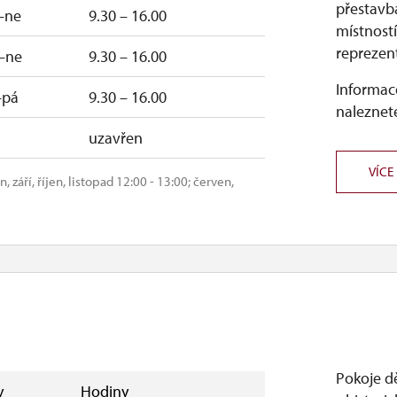
přestavb
–ne
9.30 – 16.00
místností
reprezen
–ne
9.30 – 16.00
Informace
–pá
9.30 – 16.00
naleznete
uzavřen
VÍCE
září, říjen, listopad 12:00 - 13:00; červen,
Pokoje d
y
Hodiny