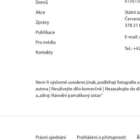
KONT
Domů
Akce
Státní 
Červená
Zprávy
378 21 
Publikace
E-mail:
Pro média
Tel.: +
Kontakty
Není-li výslovně uvedeno jinak, podléhají fotografie a
autora | Neužívejte dílo komerčně | Nezasahujte do dí
a „zdroj: Národní památkový ústav“
Právní ujednání
Prohlášení o přístupnosti
Ř