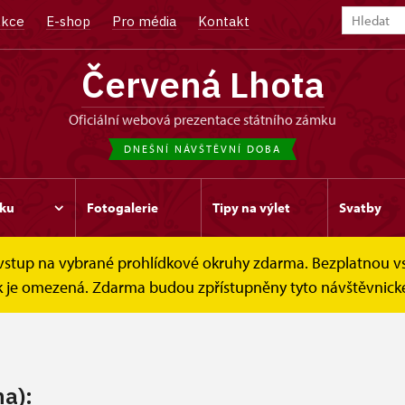
kce
E-shop
Pro média
Kontakt
Červená Lhota
oficiální webová prezentace státního zámku
DNEŠNÍ NÁVŠTĚVNÍ DOBA
ku
Fotogalerie
Tipy na výlet
Svatby
e vstup na vybrané prohlídkové okruhy zdarma. Bezplatnou v
Návštěvní doba
dek je omezená. Zdarma budou zpřístupněny tyto návštěvnické
na):