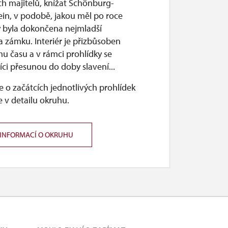
ch majitelů, knížat Schönburg-
ein, v podobě, jakou měl po roce
y byla dokončena nejmladší
 zámku. Interiér je přizbůsoben
u času a v rámci prohlídky se
ci přesunou do doby slavení...
 o začátcích jednotlivých prohlídek
 v detailu okruhu.
 INFORMACÍ O OKRUHU