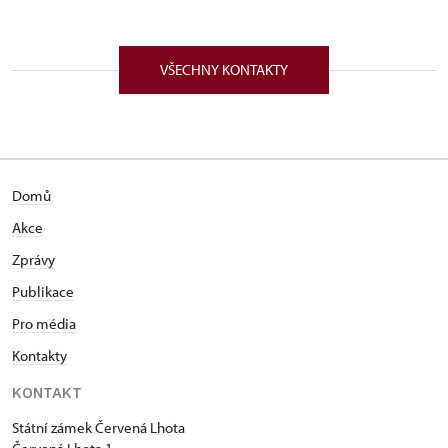
ÚPS v Českých Budějovicích
Červená Lhota 1/, Červená Lhota 37821
VŠECHNY KONTAKTY
Vystudoval Pedagogickou fakultu Univerzity Karlovy
v Praze učitelství třetího stupně, aprobaci český
jazyk občanská výchova. Během studia svůj zájem
zaměřoval hlavně na českou literaturu 19. století.
Literárnímu biedermeieru se věnovala i jeho
Domů
rigorózní práce, kterou obhájil roku 2004. Již
během studia působil v Praze jako gymnaziální
Akce
učitel a zároveň kostelník Týnského chrámu. Svou
Zprávy
profesní dráhu v památkové péči započal však již
roku 1992, jako absolvent Střední průmyslové školy
Publikace
stavební, na Státním ústavu památkové péče, kde
Pro média
pomáhal při reidentifikaci městských památkových
Kontakty
zón. Kastelánem zámku Červená Lhota je od 1. 8.
2003. Během studií se věnoval činohernímu
KONTAKT
herectví, jehož základy si osvojoval pod vedením
Jiřiny Steimarové. K tomuto svému koníčku se
Státní zámek Červená Lhota