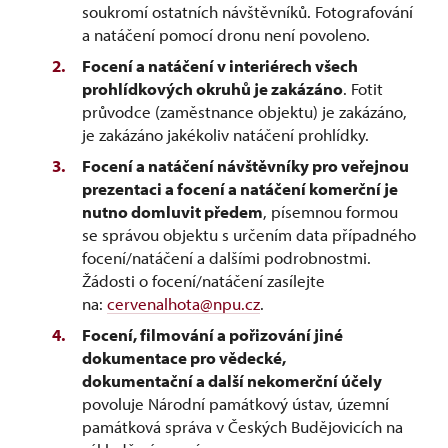
soukromí ostatních návštěvníků. Fotografování
a natáčení pomocí dronu není povoleno.
Focení a natáčení v interiérech všech
prohlídkových okruhů je zakázáno
. Fotit
průvodce (zaměstnance objektu) je zakázáno,
je zakázáno jakékoliv natáčení prohlídky.
Focení a natáčení návštěvníky pro veřejnou
prezentaci a focení a natáčení komerční je
nutno domluvit předem
, písemnou formou
se správou objektu s určením data případného
focení/natáčení a dalšími podrobnostmi.
Žádosti o focení/natáčení zasílejte
na:
cervenalhota@npu.cz
.
Focení, filmování a pořizování jiné
dokumentace pro vědecké,
dokumentační a další nekomerční účely
povoluje Národní památkový ústav, územní
památková správa v Českých Budějovicích na