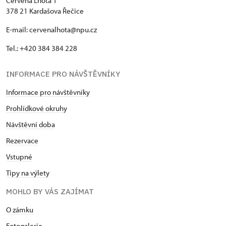
Červená Lhota 1
příležitostně vrací při občasných produkcích
378 21 Kardašova Řečice
zámeckého divadla, které na jeho popud vzniklo
roku 2010. V současné době působí i jako akolyta
E-mail: cervenalhota@npu.cz
římskokatolické farnosti sv. Ottona v Deštné.
Tel.: +420 384 384 228
INFORMACE PRO NÁVŠTĚVNÍKY
Informace pro návštěvníky
Prohlídkové okruhy
Návštěvní doba
Rezervace
Vstupné
Tipy na výlety
MOHLO BY VÁS ZAJÍMAT
O zámku
Fotogalerie