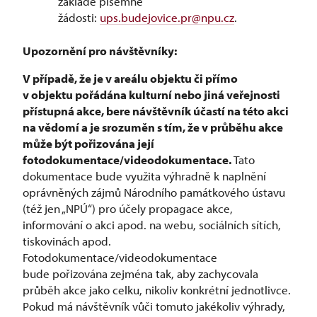
základě písemné
žádosti:
ups.budejovice.pr@npu.cz
.
Upozornění pro návštěvníky:
V případě, že je v areálu objektu či přímo
v objektu pořádána kulturní nebo jiná veřejnosti
přístupná akce, bere návštěvník účastí na této akci
na vědomí a je srozuměn s tím, že v průběhu akce
může být pořizována její
fotodokumentace/videodokumentace.
Tato
dokumentace bude využita výhradně k naplnění
oprávněných zájmů Národního památkového ústavu
(též jen „NPÚ“) pro účely propagace akce,
informování o akci apod. na webu, sociálních sítích,
tiskovinách apod.
Fotodokumentace/videodokumentace
bude pořizována zejména tak, aby zachycovala
průběh akce jako celku, nikoliv konkrétní jednotlivce.
Pokud má návštěvník vůči tomuto jakékoliv výhrady,