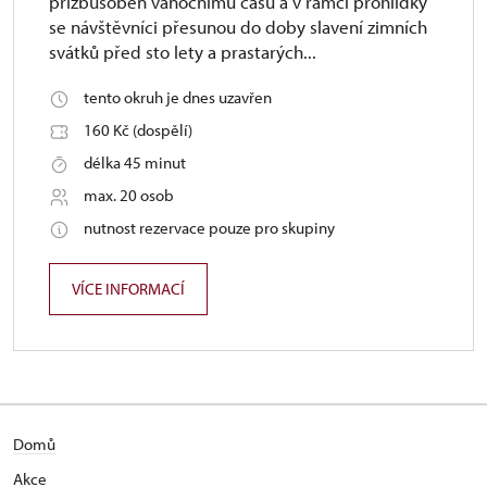
přizbůsoben vánočnímu času a v rámci prohlídky
se návštěvníci přesunou do doby slavení zimních
svátků před sto lety a prastarých...
tento okruh je dnes uzavřen
160 Kč (dospělí)
délka 45 minut
max. 20 osob
nutnost rezervace pouze pro skupiny
VÍCE INFORMACÍ
Domů
Akce