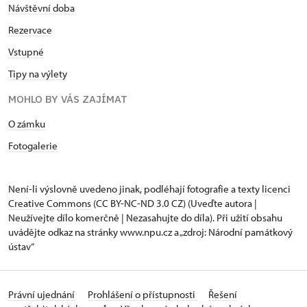
Návštěvní doba
Rezervace
Vstupné
Tipy na výlety
MOHLO BY VÁS ZAJÍMAT
O zámku
Fotogalerie
Není-li výslovně uvedeno jinak, podléhají fotografie a texty
licenci
Creative Commons
(CC BY-NC-ND 3.0 CZ) (Uveďte autora |
Neužívejte dílo komerčně | Nezasahujte do díla). Při užití obsahu
uvádějte odkaz na stránky www.npu.cz a „zdroj: Národní památkový
ústav“
Právní ujednání
Prohlášení o přístupnosti
Řešení