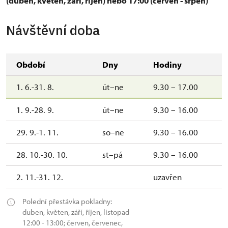
(duben, květen, září, říjen) nebo 17:00 (červen - srpen)
Návštěvní doba
Období
Dny
Hodiny
1. 6.-31. 8.
út–ne
9.30 – 17.00
1. 9.-28. 9.
út–ne
9.30 – 16.00
29. 9.-1. 11.
so–ne
9.30 – 16.00
28. 10.-30. 10.
st–pá
9.30 – 16.00
2. 11.-31. 12.
uzavřen
Polední přestávka pokladny:
duben, květen, září, říjen, listopad
12:00 - 13:00; červen, červenec,