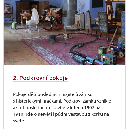
Organizovaná skupina MŠ s rezervací
60 Kč
Didaktická prohlídka
60 Kč
* Platí pouze pro držitele průkazu
Objednané skupiny platí hromadně
(jinak se rezervace ruší)
2. Podkrovní pokoje
Pokoje dětí posledních majitelů zámku
s historickými hračkami. Podkroví zámku vzniklo
až při poslední přestavbě v letech 1902 až
1910. Jde o největší půdní vestavbu z korku na
světě.