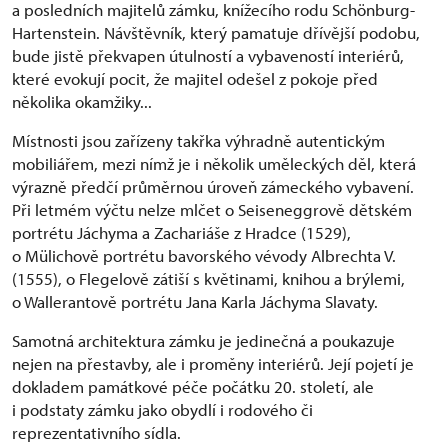
a posledních majitelů zámku, knížecího rodu Schönburg-
Hartenstein. Návštěvník, který pamatuje dřívější podobu,
bude jistě překvapen útulností a vybaveností interiérů,
které evokují pocit, že majitel odešel z pokoje před
několika okamžiky...
Místnosti jsou zařízeny takřka výhradně autentickým
mobiliářem, mezi nímž je i několik uměleckých děl, která
výrazně předčí průměrnou úroveň zámeckého vybavení.
Při letmém výčtu nelze mlčet o Seiseneggrově dětském
portrétu Jáchyma a Zachariáše z Hradce (1529),
o Mülichově portrétu bavorského vévody Albrechta V.
(1555), o Flegelově zátiší s květinami, knihou a brýlemi,
o Wallerantově portrétu Jana Karla Jáchyma Slavaty.
Samotná architektura zámku je jedinečná a poukazuje
nejen na přestavby, ale i proměny interiérů. Její pojetí je
dokladem památkové péče počátku 20. století, ale
i podstaty zámku jako obydlí i rodového či
reprezentativního sídla.