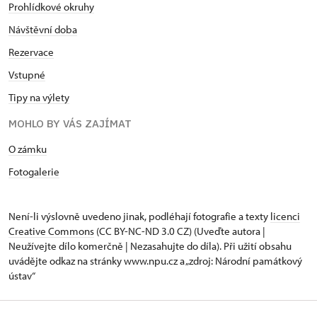
Prohlídkové okruhy
Návštěvní doba
Rezervace
Vstupné
Tipy na výlety
MOHLO BY VÁS ZAJÍMAT
O zámku
Fotogalerie
Není-li výslovně uvedeno jinak, podléhají fotografie a texty
licenci
Creative Commons
(CC BY-NC-ND 3.0 CZ) (Uveďte autora |
Neužívejte dílo komerčně | Nezasahujte do díla). Při užití obsahu
uvádějte odkaz na stránky www.npu.cz a „zdroj: Národní památkový
ústav“