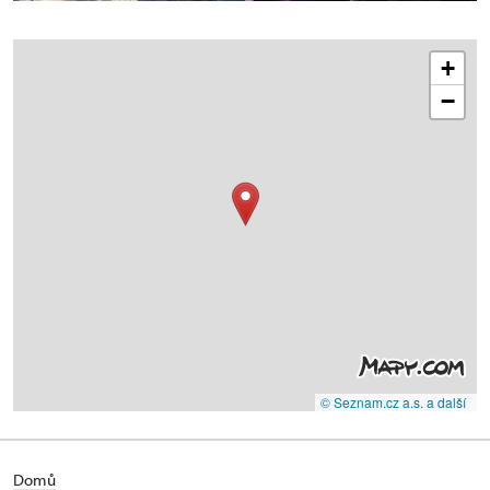
+
−
© Seznam.cz a.s. a další
Domů