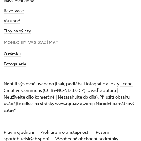
Návštěvní doba
Rezervace
Vstupné
Tipy na výlety
MOHLO BY VÁS ZAJÍMAT
O zámku
Fotogalerie
Není-li výslovně uvedeno jinak, podléhají fotografie a texty
licenci
Creative Commons
(CC BY-NC-ND 3.0 CZ) (Uveďte autora |
Neužívejte dílo komerčně | Nezasahujte do díla). Při užití obsahu
uvádějte odkaz na stránky www.npu.cz a „zdroj: Národní památkový
ústav“
Právní ujednání
Prohlášení o přístupnosti
Řešení
spotřebitelských sporů
Všeobecné obchodní podmínky