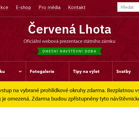
kce
E-shop
Pro média
Kontakt
Červená Lhota
oficiální webová prezentace státního zámku
DNEŠNÍ NÁVŠTĚVNÍ DOBA
ku
Fotogalerie
Tipy na výlet
Svatby
e vstup na vybrané prohlídkové okruhy zdarma. Bezplatnou v
dek je omezená. Zdarma budou zpřístupněny tyto návštěvnické