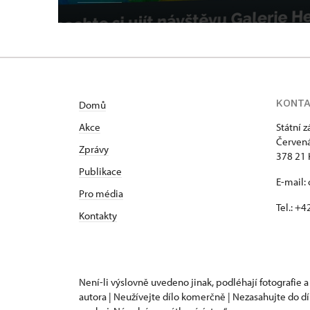
KONT
Domů
Akce
Státní 
Červená
Zprávy
378 21 
Publikace
E-mail:
Pro média
Tel.: +
Kontakty
Není-li výslovně uvedeno jinak, podléhají fotografie a
autora | Neužívejte dílo komerčně | Nezasahujte do dí