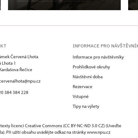
AKT
INFORMACE PRO NÁVŠTĚVNÍ
zámek Červená Lhota
Informace pro návštěvníky
 Lhota 1
Prohlídkové okruhy
Kardašova Řečice
Návštěvní doba
 cervenalhota@npu.cz
Rezervace
420 384 384 228
Vstupné
Tipy na výlety
 texty
licenci Creative Commons
(CC BY-NC-ND 3.0 CZ) (Uveďte
la). Při užití obsahu uvádějte odkaz na stránky www.npu.cz