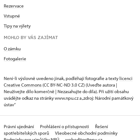
Rezervace
Vstupné
Tipy na výlety
MOHLO BY VÁS ZAJÍMAT
O zámku
Fotogalerie
Není-li výslovně uvedeno jinak, podléhají fotografie a texty
licenci
Creative Commons
(CC BY-NC-ND 3.0 CZ) (Uveďte autora |
Neužívejte dílo komerčně | Nezasahujte do díla). Při užití obsahu
uvádějte odkaz na stránky www.npu.cz a „zdroj: Národní památkový
ústav“
Právní ujednání
Prohlášení o přístupnosti
Řešení
spotřebitelských sporů
Všeobecné obchodní podmínky
Podmínky pro výpůjčky NPÚ
webeditor@npu.cz