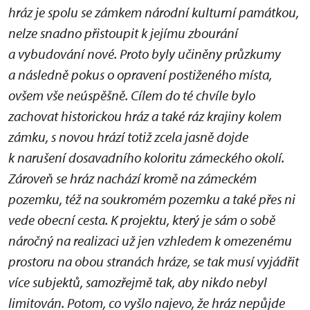
hráz je spolu se zámkem národní kulturní památkou,
nelze snadno přistoupit k jejímu zbourání
a vybudování nové. Proto byly učiněny průzkumy
a následně pokus o opravení postiženého místa,
ovšem vše neúspěšně. Cílem do té chvíle bylo
zachovat historickou hráz a také ráz krajiny kolem
zámku, s novou hrází totiž zcela jasně dojde
k narušení dosavadního koloritu zámeckého okolí.
Zároveň se hráz nachází kromě na zámeckém
pozemku, též na soukromém pozemku a také přes ni
vede obecní cesta. K projektu, který je sám o sobě
náročný na realizaci už jen vzhledem k omezenému
prostoru na obou stranách hráze, se tak musí vyjádřit
více subjektů, samozřejmě tak, aby nikdo nebyl
limitován. Potom, co vyšlo najevo, že hráz nepůjde