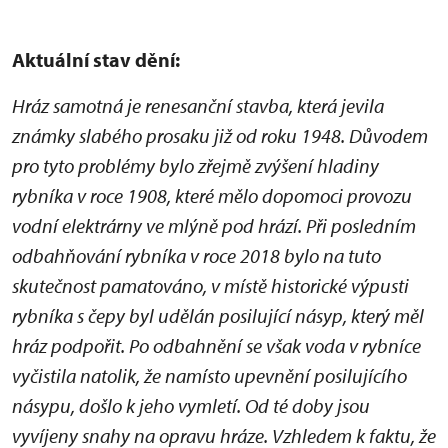
Aktuální stav dění:
Hráz samotná je renesanční stavba, která jevila
známky slabého prosaku již od roku 1948. Důvodem
pro tyto problémy bylo zřejmě zvýšení hladiny
rybníka v roce 1908, které mělo dopomoci provozu
vodní elektrárny ve mlýně pod hrází. Při posledním
odbahňování rybníka v roce 2018 bylo na tuto
skutečnost pamatováno, v místě historické výpusti
rybníka s čepy byl udělán posilující násyp, který měl
hráz podpořit. Po odbahnění se však voda v rybníce
vyčistila natolik, že namísto upevnění posilujícího
násypu, došlo k jeho vymletí. Od té doby jsou
vyvíjeny snahy na opravu hráze. Vzhledem k faktu, že