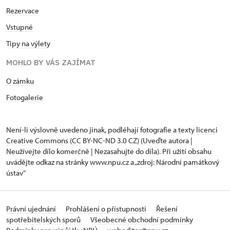
Rezervace
Vstupné
Tipy na výlety
MOHLO BY VÁS ZAJÍMAT
O zámku
Fotogalerie
Není-li výslovně uvedeno jinak, podléhají fotografie a texty
licenci
Creative Commons
(CC BY-NC-ND 3.0 CZ) (Uveďte autora |
Neužívejte dílo komerčně | Nezasahujte do díla). Při užití obsahu
uvádějte odkaz na stránky www.npu.cz a „zdroj: Národní památkový
ústav“
Právní ujednání
Prohlášení o přístupnosti
Řešení
spotřebitelských sporů
Všeobecné obchodní podmínky