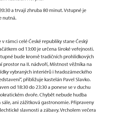
20:30 a trvají zhruba 80 minut. Vstupné je
e nutná.
v rámci celé České republiky stane Český
čátkem od 13:00 je určena široké veřejnosti.
 vstupné bude kromě tradičních prohlídkových
 prostor na II. nádvoří, Místnost věžníka na
lídky vybraných interiérů i hradozámeckého
dstavení“, přibližuje kastelán Pavel Slavko.
ven od 18:30 do 23:30 a ponese se v duchu
stokratickém dvoře. Chybět nebude hudba
 sále, ani zážitková gastronomie. Připraveny
echtické slavnosti a zábavy. Vrcholem večera