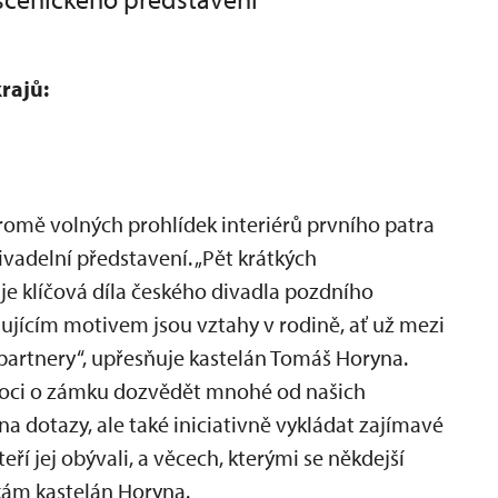
rajů:
romě volných prohlídek interiérů prvního patra
vadelní představení. „Pět krátkých
je klíčová díla českého divadla pozdního
ujícím motivem jsou vztahy v rodině, ať už mezi
partnery“, upřesňuje kastelán Tomáš Horyna.
oci o zámku dozvědět mnohé od našich
a dotazy, ale také iniciativně vykládat zajímavé
ří jej obývali, a věcech, kterými se někdejší
kám kastelán Horyna.