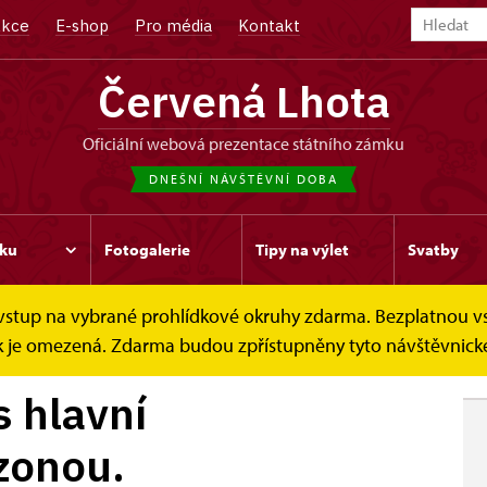
kce
E-shop
Pro média
Kontakt
Červená Lhota
oficiální webová prezentace státního zámku
DNEŠNÍ NÁVŠTĚVNÍ DOBA
ku
Fotogalerie
Tipy na výlet
Svatby
e vstup na vybrané prohlídkové okruhy zdarma. Bezplatnou v
s hlavní...
dek je omezená. Zdarma budou zpřístupněny tyto návštěvnické
s hlavní
zonou.