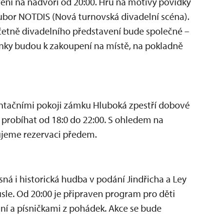
vení na nádvoří od 20:00. Hru na motivy povídky
oubor NOTDIS (Nová turnovská divadelní scéna).
etně divadelního představení bude společné –
penky budou k zakoupení na místě, na pokladně
ntačními pokoji zámku Hluboká zpestří dobové
 probíhat od 18:0 do 22:00. S ohledem na
jeme rezervaci předem.
ná i historická hudba v podání Jindřicha a Ley
usle. Od 20:00 je připraven program pro děti
ní a písničkami z pohádek. Akce se bude