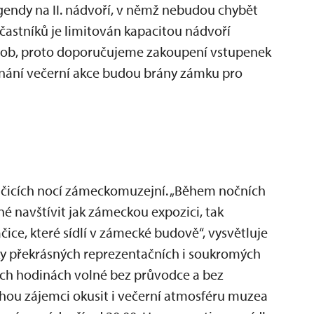
gendy na II. nádvoří, v němž nebudou chybět
účastníků je limitován kapacitou nádvoří
 osob, proto doporučujeme zakoupení vstupenek
onání večerní akce budou brány zámku pro
ačicích nocí zámeckomuzejní. „Během nočních
é navštívit jak zámeckou expozici, tak
ice, které sídlí v zámecké budově“, vysvětluje
ky překrásných reprezentačních i soukromých
ch hodinách volné bez průvodce a bez
ou zájemci okusit i večerní atmosféru muzea