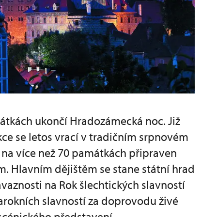
mátkách ukončí Hradozámecká noc. Již
kce se letos vrací v tradičním srpnovém
 na více než 70 památkách připraven
m. Hlavním dějištěm se stane státní hrad
aznosti na Rok šlechtických slavností
arokních slavností za doprovodu živé
 scénického představení