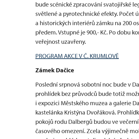
bude scénické zpracování svatojiřské le
světlené a pyrotechnické efekty. Počet 
a historických interiérů zámku na 200
předem. Vstupné je 900,- Kč. Po dobu k
veřejnost uzavřeny.
PROGRAM AKCE V Č. KRUMLOVĚ
Zámek Dačice
Poslední srpnová sobotní noc bude v D
prohlídek bez průvodců bude totiž možn
i expozici Městského muzea a galerie Dač
kastelánka Kristýna Dvořáková. Prohlíd
pokojů rodu Dalbergů budou ve večerní
časového omezení. Zcela výjimečně moh