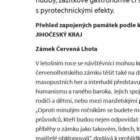
s pyrotechnickými efekty.
Přehled zapojených památek podle k
JIHOČESKÝ KRAJ
Zámek Červená Lhota
V letošním roce se návštěvnici mohou k
červenolhotského zámku těšit také na di
masopustních her a interludií představu
humanismu a raného baroka. Jejich spoj
rodiči a dětmi, nebo mezi manželskými 
„Oproti minulým ročníkům se budete m
průvodců, kteří budou nejen odpovídat n
příběhy o zámku jako takovém, lidech, kte
majitelé obklopovali“, dodává k prohlíd