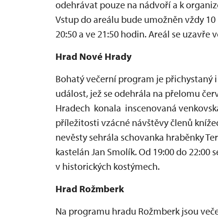
odehrávat pouze na nádvoří a k organiz
Vstup do areálu bude umožněn vždy 10 
20:50 a ve 21:50 hodin. Areál se uzavře v
Hrad Nové Hrady
Bohatý večerní program je přichystaný 
událost, jež se odehrála na přelomu čer
Hradech konala inscenovaná venkovská 
příležitosti vzácné návštěvy členů kníž
nevěsty sehrála schovanka hraběnky Ter
kastelán Jan Smolík. Od 19:00 do 22:00 
v historických kostýmech.
Hrad Rožmberk
Na programu hradu Rožmberk jsou večern