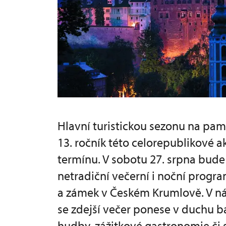
Hlavní turistickou sezonu na pa
13. ročník této celorepublikové a
termínu. V sobotu 27. srpna bude
netradiční večerní i noční progra
a zámek v Českém Krumlově. V náv
se zdejší večer ponese v duchu b
hudby, zážitkové gastronomie či