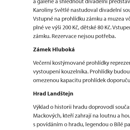
a galerie a shlédnout divadelní předsta
Karoliny Světlé nastudoval divadelní s
Vstupné na prohlídku zámku a muzea vč
plné ve výši 200 Kč, dětské 80 Kč. Vstu
zámku. Rezervace nejsou potřeba.
Zámek Hluboká
Večerní kostýmované prohlídky repreze
vystoupení kouzelníka. Prohlídky budou
omezenou kapacitu prohlídek doporuču
Hrad Landštejn
Výklad o historii hradu doprovodí součas
Mackových, kteří zahrají na loutnu a ho
s povídáním o hradu, legendou o Bílé pa