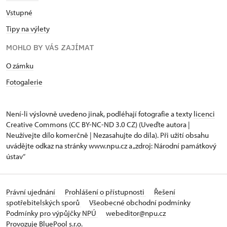
Vstupné
Tipy na výlety
MOHLO BY VÁS ZAJÍMAT
O zámku
Fotogalerie
Není-li výslovně uvedeno jinak, podléhají fotografie a texty
licenci
Creative Commons
(CC BY-NC-ND 3.0 CZ) (Uveďte autora |
Neužívejte dílo komerčně | Nezasahujte do díla). Při užití obsahu
uvádějte odkaz na stránky www.npu.cz a „zdroj: Národní památkový
ústav“
Právní ujednání
Prohlášení o přístupnosti
Řešení
spotřebitelských sporů
Všeobecné obchodní podmínky
Podmínky pro výpůjčky NPÚ
webeditor@npu.cz
Provozuje BluePool s.r.o.