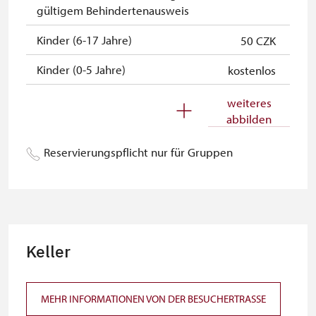
gültigem Behindertenausweis
Kinder (6-17 Jahre)
50 CZK
Kinder (0-5 Jahre)
kostenlos
Begleitperson von
kostenlos
weiteres
Schwerbehinderten
abbilden
Begleitperson von Schülergruppen
kostenlos
Reservierungspflicht nur für Gruppen
pro 15 Schülern
Reiseleiter mit Gruppe ab 15 oder
kostenlos
mehr Personen
MK ČR-Karte *
nicht verfügbar
Keller
Mitglieder von ICOMOS mit
nicht verfügbar
gültigem Mitgliedsausweis *
MEHR INFORMATIONEN VON DER BESUCHERTRASSE
Inhaber der freien Eintrittskarte
kostenlos