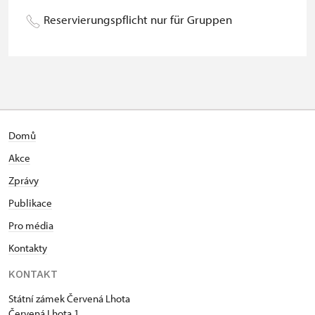
Begleitperson von Schülergruppen
kostenlos
Reservierungspflicht nur für Gruppen
pro 15 Schülern
Reiseleiter mit Gruppe ab 15 oder
kostenlos
mehr Personen
MK ČR-Karte *
nicht verfügbar
Mitglieder von ICOMOS mit
nicht verfügbar
Domů
gültigem Mitgliedsausweis *
Akce
Inhaber der freien Eintrittskarte
kostenlos
Zprávy
Publikace
Inhaber der freien einmaligen
kostenlos
Eintrittskarte
Pro média
Kontakty
NPÚ-Karte
kostenlos
KONTAKT
"Náš člověk"-Karte *
kostenlos
Státní zámek Červená Lhota
* Freier Eintritt nur für den
Červená Lhota 1