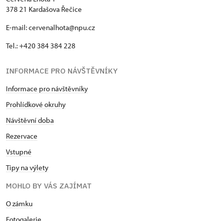
378 21 Kardašova Řečice
Karteninhaber
E-mail: cervenalhota@npu.cz
Tel.: +420 384 384 228
INFORMACE PRO NÁVŠTĚVNÍKY
Informace pro návštěvníky
Prohlídkové okruhy
Návštěvní doba
Rezervace
Vstupné
Tipy na výlety
MOHLO BY VÁS ZAJÍMAT
O zámku
Fotogalerie