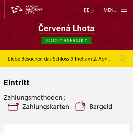
MENU
DE
Červená Lhota
BESICHTIGUNGSZEIT
Liebe Besucher, das Schloss öffnet am 2. April.
Červená Lhota
Besucherinformation
Eintritt
Eintritt
Zahlungsmethoden :
Zahlungskarten
Bargeld