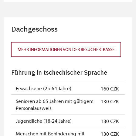
NPÚ-Karte
kostenlos
"Náš člověk"-Karte*
kostenlos
Inhaber der Karte von
kostenlos
Dachgeschoss
Nationalmuseum*
Mitglieder von ICOMOS mit
kostenlos
MEHR INFORMATIONEN VON DER BESUCHERTRASSE
gültigem Mitgliedsausweis*
Journalisten mit gültigem
kostenlos
Führung in tschechischer Sprache
Presseausweis*
* Freier Eintritt nur für den
Erwachsene (25-64 Jahre)
160 CZK
Karteninhaber
Senioren ab 65 Jahren mit gültigem
130 CZK
Personalausweis
Jugendliche (18-24 Jahre)
130 CZK
Menschen mit Behinderung mit
130 CZK