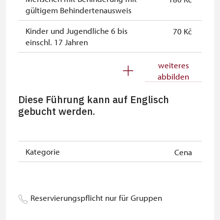
gültigem Behindertenausweis
Kinder und Jugendliche 6 bis
70 Kč
einschl. 17 Jahren
Kinder bis einschl. 5 Jahren
kostenlos
weiteres
abbilden
Begleitperson von
kostenlos
Schwerbehinderten
Diese Führung kann auf Englisch
gebucht werden.
Begleitperson von Schülergruppen
kostenlos
pro 15 Schülern
Reiseleiter mit Reisegruppe ab 15
kostenlos
Kategorie
Cena
oder mehr Personen
Inhaber der freien Eintrittskarte
kostenlos
Reservierungspflicht nur für Gruppen
Inhaber der freien Familienkarte
kostenlos