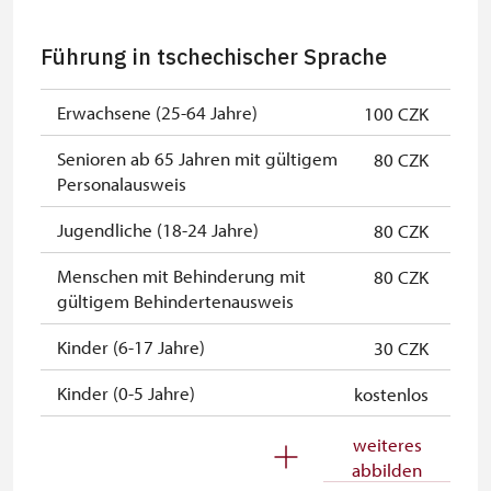
Inhaber der freien einmaligen
kostenlos
Führung in tschechischer Sprache
Eintrittskarte
NPÚ-Karte
kostenlos
Erwachsene (25-64 Jahre)
100 CZK
"Náš člověk"-Karte *
kostenlos
Senioren ab 65 Jahren mit gültigem
80 CZK
Personalausweis
* Freier Eintritt nur für den
Karteninhaber
Jugendliche (18-24 Jahre)
80 CZK
Menschen mit Behinderung mit
80 CZK
gültigem Behindertenausweis
Kinder (6-17 Jahre)
30 CZK
Kinder (0-5 Jahre)
kostenlos
Begleitperson von
kostenlos
weiteres
Schwerbehinderten
abbilden