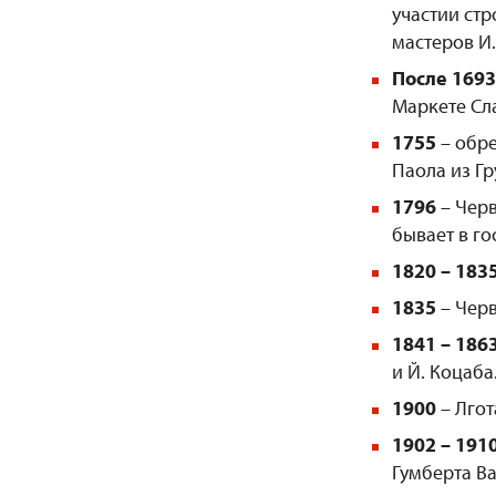
участии ст
мастеров И.
После
1693
Маркете Сл
1755
– обре
Паола из Гр
1796
– Черв
бывает в го
1820 – 183
1835
– Черв
1841
–
186
и Й. Коцаба
1900
– Лгот
1902
–
191
Гумберта В