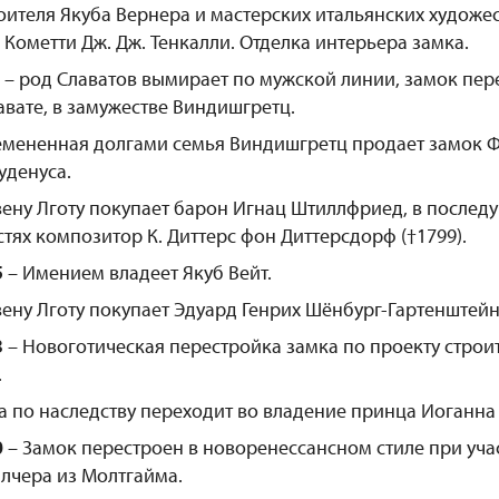
роителя Якуба Вернера и мастерских итальянских художе
 Кометти Дж. Дж. Тенкалли. Отделка интерьера замка.
– род Славатов вымирает по мужской линии, замок пе
авате, в замужестве Виндишгретц.
мененная долгами семья Виндишгретц продает замок 
уденуса.
ену Лготу покупает барон Игнац Штиллфриед, в послед
стях композитор К. Диттерс фон Диттерсдорф (†1799).
5
– Имением владеет Якуб Вейт.
ену Лготу покупает Эдуард Генрих Шёнбург-Гартенштейн
3
– Новоготическая перестройка замка по проекту стро
.
а по наследству переходит во владение принца Иоганна
0
– Замок перестроен в новоренессансном стиле при уча
алчера из Молтгайма.