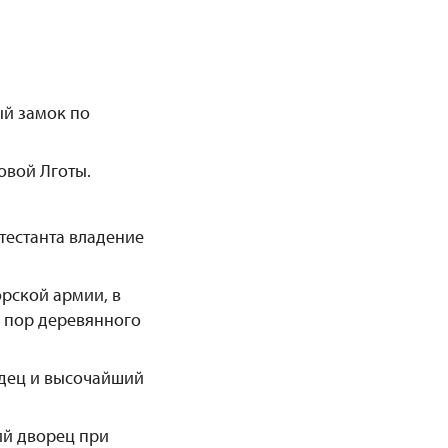
ый замок по
овой Лготы.
отестанта владение
орской армии, в
х пор деревянного
адец и высочайший
ий дворец при