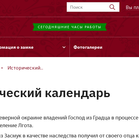
Вы пл
СЕГОДНЯШНИЕ ЧАСЫ РАБОТЫ
мация о замке
Фотогалереи
Исторический...
ческий календарь
 северной окраине владений Господ из Градца в процесс
еление Лгота.
з Засмук в качестве наследства получил от своего отца к