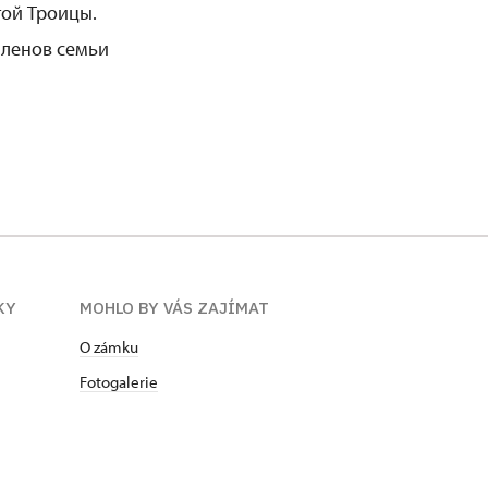
той Троицы.
членов семьи
KY
MOHLO BY VÁS ZAJÍMAT
O zámku
Fotogalerie