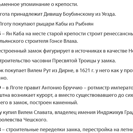
ьменное упоминание о крепости.
гота принадлежит Дивишу Боубинскому из Уезда.
Лготу покупают рыцари Кабы из Рыбнян
5
– Ян Каба на месте старой крепости строит ренессансн
льянского строителя Гонсе Влаха.
строенный замок фигурирует в источниках в качестве Н
троительство часовни Пресвятой Троицы у замка.
к покупает Вилем Рут из Дирне, в 1621 г. у него как у пр
но.
9
– в Лготе правит Антонио Бруччио – ротмистр императ
тна возникает курорт, а вместо существовавшего до си
его в замок, построен каменный.
у купил Вилем Славата, владелец имения Индржихув Гр
ролевства Чешского.
8
– строительные переделки замка, перестройка на летн