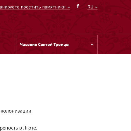
анируете посетить памятники
RU
Часовня Святой Троицы
е колонизации
репость в Лготе.