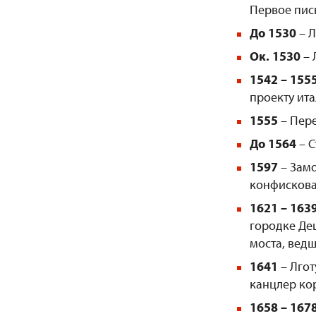
Первое пис
До
1530
– Л
Ок. 1530
– 
1542
–
155
проекту ита
1555
– Пере
До
1564
– С
1597
– Замо
конфискова
1621
–
163
городке Деш
моста, ведш
1641
– Лгот
канцлер ко
1658
–
167