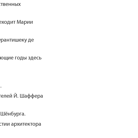
ственных
реходит Марии
Франтишеку де
ующие годы здесь
.
ителей Й. Шаффера
 Шёнбурга.
стии архитектора