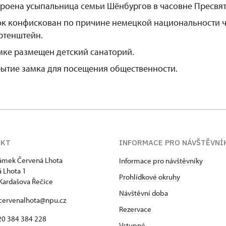
роена усыпальница семьи Шёнбургов в часовне Пресвя
к конфискован по причине немецкой национальности 
ртенштейн.
мке размещен детский санаторий.
рытие замка для посещения общественности.
AKT
INFORMACE PRO NÁVŠTĚVNÍ
zámek Červená Lhota
Informace pro návštěvníky
 Lhota 1
Prohlídkové okruhy
Kardašova Řečice
Návštěvní doba
 cervenalhota@npu.cz
Rezervace
420 384 384 228
Vstupné