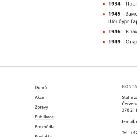
1934
– Пост
1945
– Замо
Шёнбург-Га
1946
– В за
1949
– Отк
KONT
Domů
Akce
Státní 
Červená
Zprávy
378 21 
Publikace
E-mail:
Pro média
Tel.: +
Kontakty