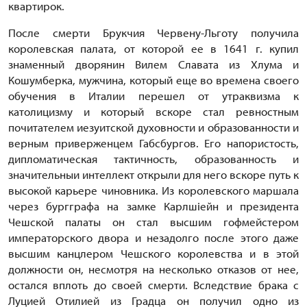
квартирок.
После смерти Брукчия Червену-Льготу получила
королевская палата, от которой ее в 1641 г. купил
знаменный дворянин Вилем Славата из Хлума и
Кошумберка, мужчина, который еще во времена своего
обучения в Италии перешел от утраквизма к
католицизму и который вскоре стал ревностным
почитателем иезуитской духовности и образованности и
верным приверженцем Габсбургов. Его напористость,
дипломатическая тактичность, образованность и
значительныи интеллект открыли для него вскоре путь к
высокой карьере чиновника. Из королевского маршала
через бургграфа на замке Карлшiейн и президента
Чешской палаты он стал высшим гофмейстером
императорского двора и незадолго после этого даже
высшим канцлером Чешского королевства и в этой
должности он, несмотря на несколько отказов от нее,
остался вплоть до своей смерти. Вследствие брака с
Луцией Отилией из Градца он получил одно из