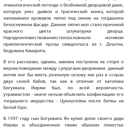
этимологической легенде о безбожной дворцовой даме,
которую унес дьявол и трагический конец которой
напоминало кровавое пятно под окном на тогдашнем
белоснежном фасаде. Данное пятно мол стало причиной
красного цвета штукатурки дворца.
Народноеповествованиесталоосновньпи мотивом
приключенческой прозы священтшса из г. Дештна,
Бедржиха Камарита.
В его рассказан, однако, завязка построена на споре о
вероисповедании между супругами-дворянами. данный
мотив мог бы иметь реальную основу как раз в ссорах
двух семей Кабов, так как в отличие от католика
Богуквала Ииржи был, по всей вероятности,
утраквистом - иначе нельзя объяснить конфискацию его
тогдашнего имущества - Цукнштейна после битвы на
Белой Горе.
В 1597 году сын Богухвала Ян купил долю своего дяди
Ииржи и объединенное таким образом поместье