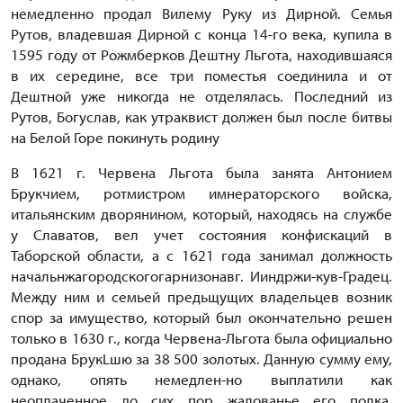
немедленно продал Вилему Руку из Дирной. Семья
Рутов, владевшая Дирной с конца 14-го века, купила в
1595 году от Рожмберков Дештну Льгота, находившаяся
в их середине, все три поместья соединила и от
Дештной уже никогда не отделялась. Последний из
Рутов, Богуслав, как утраквист должен был после битвы
на Белой Горе покинуть родину
В 1621 г. Червена Льгота была занята Антонием
Брукчием, ротмистром имнераторского войска,
итальянским дворянином, который, находясь на службе
у Славатов, вел учет состояния конфискаций в
Таборской области, а с 1621 года занимал должность
начальнжагородскогогарнизонавг. Ииндржи-кув-Градец.
Между ним и семьей предьщущих владельцев возник
спор за имущество, который был окончательно решен
только в 1630 г., когда Червена-Льгота была официально
продана БрукLшю за 38 500 золотых. Данную сумму ему,
однако, опять немедлен-но выплатили как
неоплаченное до сих пор жалованье его полка.