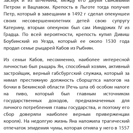
Петром и Вацлавом. Крепость в Льготе тогда получил
Петр, который в завещании в 1492 г сделал опекуншеи
своих несовершеннолетних детей свою супругу
Катерину, вторым опекуном был сам Ииндржих IV из
Градца. По всей вероятности, крепость купил Дивиш
Боубинский из Уезда, который ее около 1530 года
продал семье рыцарей Кабов из Рыбнян.
Из семьи Кабов, несомненно, наиболее интересной
личностью был рьщарь Ян, способный хозяин, активный
застройщик, верный габсбургский служака, который за
нимал престижную должность сборщгпса налогов на
бочки в Бекинской области (Речь шла об особом налоге
на пиво, который был главным источником
государственных доходов, предназначенных для
личного потребления главы государства, и поэтому его
сбор доверяли наиболее верным приверженцам
короля). На недолгую жизнь Яна наложила трагический
отпечаток эпидемия чумы, которая отняла у него в 1557