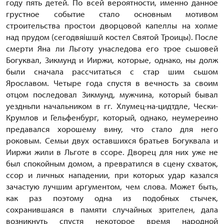
году пять детей. По всей вероятности, именно данное
грустное событие стало основным мотивом
строительства простои дворцовой капеллы на холме
над прудом (сегодвяiшшй костел Святой Троицы). После
смерти Яна ли Льготу унаследова его трое сьшовей
Богуквал, Зикмунд и Ииржи, которые, однако, ны долж
были сначала рассчитаться с стар шим сьшом
Ярославом. Четыре года спустя в вечность за своим
отцом последовал Зикмунд, мужчина, который бывал
уездньпи начальником в гг. Хлумец-на-цидтдле, Чески-
Крумлов и Гельфенбург, который, однако, неумереино
предавался хорошему вину, что стало для него
роковым. Семьи двух оставшихся братьев Богуквала и
Ииржи жили в Льготе в ссоре. Дворец для них уже не
был спокойным домом, а превратился в сцену схваток,
ссор и личных нападении, при которых удар казался
зачастую лучшим аргументом, чем слова. Может быть,
как раз поэтому одна из подобных стычек,
сохранившаяся в памяти случайных зрителен, дала
возникнуть спустя некоторое время народной