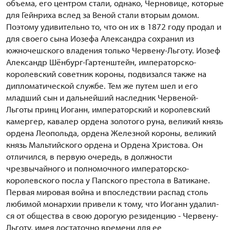
объема, его центром стали, однако, Черновице, которые
для Гейнриха вслед за Веной стали вторым домом.
Поэтому удивительно то, что он их в 1872 году продал и
для своего сына Иозефа Александра сохранил из
южночешского владения только Червену-Льготу. Иозеф
Александр Шёнбург-Гартенштейн, императорско-
королевский советник короны, подвизался также на
дипломатической службе. Тем же путем шел и его
младший сын и дальнейший наследник Червеной-
Льготы принц Иоганн, императорский и королевский
камергер, кавалер ордена золотого руна, великий князь
ордена Леопольда, ордена Железной короны, великий
князь Мальтийского ордена и Ордена Христова. Он
отличился, в первую очередь, в должности
чрезвычайного и полномочного императорско-
королевского посла у Папского престола в Ватикане.
Первая мировая война и впоследствии распад столь
любимой монархии привели к тому, что Иоганн удалил-
ся от общества в свою дорогую резиденцию - Червену-
Льготу, имея достаточно времени для ее