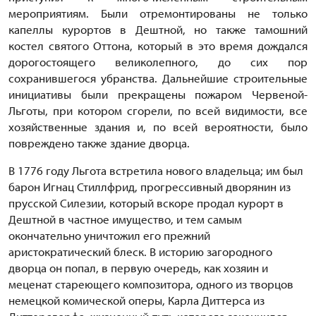
мероприятиям. Были отремонтированы не только
капеллы курортов в Дештной, но также тамошний
костел святого Оттона, который в это время дождался
дорогостоящего великолепного, до сих пор
сохранившегося убранства. Дальнейшие строительные
инициативы были прекрaщены пожаром Червеной-
Льготы, при котором сгорели, по всей видимости, все
хозяйственные здания и, по всей вероятности, было
повреждено также здание дворца.
В 1776 году Льгота встретила нового владельца; им был
барон Игнац Стиллфрид, прогрессивный дворянин из
прусской Силезии, который вскоре продал курорт в
Дештной в частное имущество, и тем самым
окончательно уничтожил его прежний
аристократический блеск. В историю загородного
дворца он попал, в первую очередь, как хозяин и
меценат стареющего композитора, одного из творцов
немецкой комической оперы, Карла Диттерса из