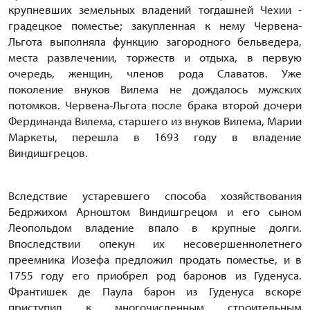
крупневших земельных владений тогдашней Чехии -
градецкое поместье; закупленная к нему Червена-
Льгота выполняла функцию загородного бельведера,
места развлечении, торжеств и отдыха, в первую
очередь, женщин, членов рода Славатов. Уже
поколение внуков Вилема не дождалось мужских
потомков. Червена-Льгота после брака второй дочери
Фердинанда Вилема, старшего из внуков Вилема, Марии
Маркеты, перешла в 1693 году в владение
Виндишгрецов.
Вследствие устаревшего способа хозяйствования
Бедржихом Арноштом Виндишгрецом и его сыном
Леопольдом владение впало в крупные долги.
Впоследствии опекун их несовершеннолетнего
преемника Иозефа предложил продать поместье, и в
1755 году его приобрел род баронов из Гуденуса.
Франтишек де Паула барон из Гуденуса вскоре
приступил к многочисленным строительным