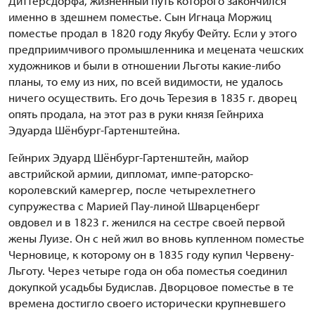
Диттерсдорфа, жизненный путь которого закончился
именно в здешнем поместье. Сын Игнаца Моржиц
поместье продал в 1820 году Якубу Фейту. Если у этого
предприимчивого промышленника и мецената чешских
художников и были в отношении Льготы какие-либо
планы, то ему из них, по всей видимости, не удалось
ничего осуществить. Его дочь Терезия в 1835 г. дворец
опять продала, на этот раз в руки князя Гейнриха
Эдуарда Шёнбург-Гартенштейна.
Гейнрих Эдуард Шёнбург-Гартенштейн, майор
австрийской армии, дипломат, импе-раторско-
королевский камергер, после четырехлетнего
супружества с Марией Пау-линой Шварценберг
овдовел и в 1823 г. женился на сестре своей первой
жены Луизе. Он с ней жил во вновь купленном поместье
Черновице, к которому он в 1835 году купил Червену-
Льготу. Через четыре года он оба поместья соединил
докупкой усадьбы Будислав. Дворцовое поместье в те
времена достигло своего исторически крупневшего