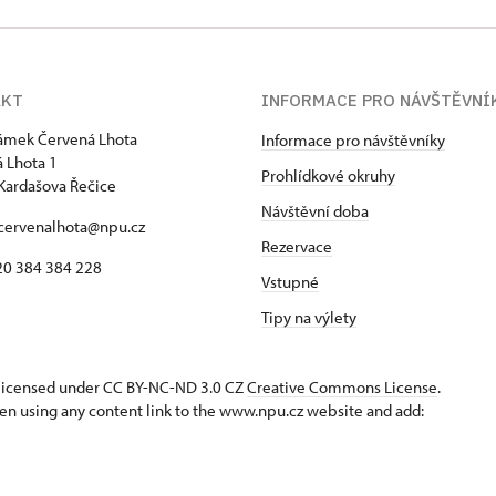
AKT
INFORMACE PRO NÁVŠTĚVNÍ
zámek Červená Lhota
Informace pro návštěvníky
 Lhota 1
Prohlídkové okruhy
Kardašova Řečice
Návštěvní doba
 cervenalhota@npu.cz
Rezervace
420 384 384 228
Vstupné
Tipy na výlety
s licensed under CC BY-NC-ND 3.0 CZ
Creative Commons License
.
en using any content link to the www.npu.cz website and add: