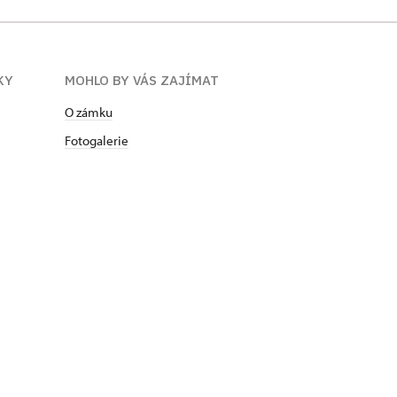
KY
MOHLO BY VÁS ZAJÍMAT
O zámku
Fotogalerie