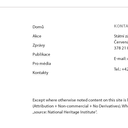
KONT
Domů
Akce
Státní 
Červená
Zprávy
378 21 
Publikace
E-mail:
Pro média
Tel.: +
Kontakty
Except where otherwise noted content on this site i
(Attribution + Non-commercial + No Derivatives). Wh
„source: National Heritage Institute“.